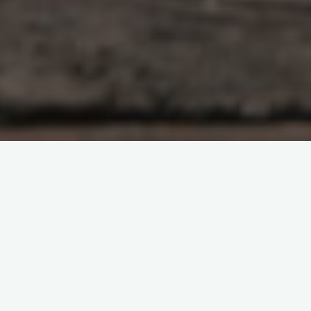
Important –> Cette notion de transmission chinoise
authentique de Maître à élève est pour moi fondamentale,
car en France le Feng Shui est en train de devenir un simple
« marché » récupéré par le webmarketing. Soyez vigilants
sur Internet, et ne vous arrêtez pas au seul nom de l’école,
même s’il sonne « sérieux ». Quoi qu’on vous dise, le Feng
Shui authentique et sérieux n’est pas que « cerveau droit »,
il est aussi « cerveau gauche » : rigueur et précisions sont